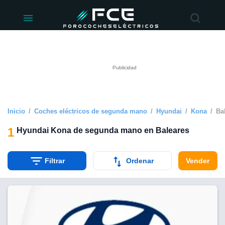
ivacidad
de
éctricos
lectricos.com)
rado por
 para
e la
ue se ofrece
d. Puedes
e sitio web
Inicio
Coches eléctricos de segunda mano
Hyundai
Kona
Ba
siguientes
1
Hyundai Kona de segunda mano en Baleares
okies y
 forma
Filtrar
Ordenar
Vender
digital
a, basada en
n recogida
kies o
imilares, nos