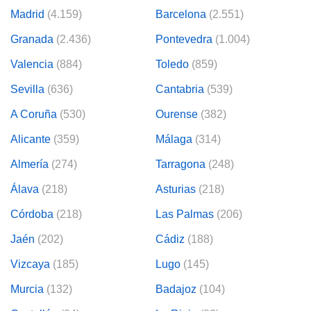
tificadores de
Madrid
(4.159)
Barcelona
(2.551)
posible que
eedores traten
Granada
(2.436)
Pontevedra
(1.004)
rsonales en
nterés
Valencia
(884)
Toledo
(859)
 a lo que
rte. Para
Sevilla
(636)
Cantabria
(539)
tirar su
to u oponerse
A Coruña
(530)
Ourense
(382)
o de datos en
mento
Alicante
(359)
Málaga
(314)
 en
 en nuestra
Almería
(274)
Tarragona
(248)
ookies
en
Álava
(218)
Asturias
(218)
b.
Córdoba
(218)
Las Palmas
(206)
 nuestros
emos el
Jaén
(202)
Cádiz
(188)
ratamiento
Vizcaya
(185)
Lugo
(145)
 información
tivo y/o
Murcia
(132)
Badajoz
(104)
a, uso de