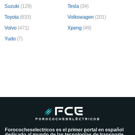
Suzuki
(129)
Tesla
(34)
Toyota
(633)
Volkswagen
(201)
Volvo
(471)
Xpeng
(49)
Yudo
(7)
Forococheselectricos es el primer portal en español
dedicado al mundo de las tecnologías de transporte