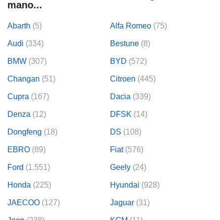
mano...
lización
Abarth
(5)
Alfa Romeo
(75)
ecisa e
n mediante
Audi
(334)
Bestune
(8)
spositivos,
contenido
BMW
(307)
BYD
(572)
os, medición
 y contenido,
Changan
(51)
Citroen
(445)
 de audiencia
Cupra
(167)
Dacia
(339)
e servicios.
 1199 socios
Denza
(12)
DFSK
(14)
Dongfeng
(18)
DS
(108)
EBRO
(89)
Fiat
(576)
Ford
(1.551)
Geely
(24)
Honda
(225)
Hyundai
(928)
JAECOO
(127)
Jaguar
(31)