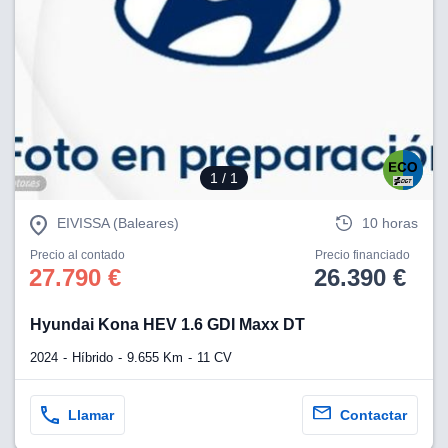
ciar nuestra
ACEPTAR
a seguir
Y
contenido con
CONTINUAR
res de
oste.
CONFIGURACIÓN
botón
ntinuar",
er a la web
RECHAZAR
instalación
1
/ 1
cookies, ya
s o de
EIVISSA (Baleares)
10 horas
ios, que nos
eguimiento y
Precio al contado
Precio financiado
27.790 €
26.390 €
o en el sitio
 desarrollar
cífico para
Hyundai Kona HEV 1.6 GDI Maxx DT
licidad y
2024
Híbrido
9.655 Km
11 CV
rsonalizado
el mismo.
ltar más
Llamar
Contactar
n nuestra
ookies
y