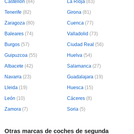
Castellón
(84)
La Rioja
(83)
os para
anuncios
Tenerife
(82)
Girona
(81)
 perfiles
ad
Zaragoza
(80)
Cuenca
(77)
 utilizar
seleccionar la
Baleares
(74)
Valladolid
(73)
rsonalizada,
l para
Burgos
(57)
Ciudad Real
(56)
el contenido,
s para la
Guipuzcoa
(55)
Huelva
(54)
 contenido
, medir el
Albacete
(42)
Salamanca
(27)
e la
edir el
Navarra
(23)
Guadalajara
(19)
el contenido,
 público a
Lleida
(19)
Huesca
(15)
adísticas o a
León
(10)
Cáceres
(8)
 combinación
cedentes de
Zamora
(7)
Soria
(5)
entes,
mejora de los
o de datos
 el objetivo
Otras marcas de coches de segunda
r el