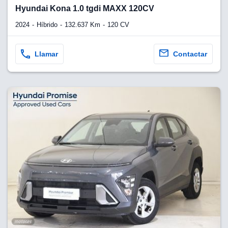
lquier
Hyundai Kona 1.0 tgdi MAXX 120CV
to pulsando
2024
Híbrido
132.637 Km
120 CV
n de cookies
disponible en
Llamar
Contactar
stra página
VAMENTE,
ecnologías
 cookies
o aceptar la
e cookies,
er a nuestro
ectricos.com.
 te
e que solo se
okies que
ias para
 navegación