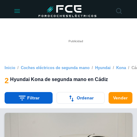
ivacidad
de
éctricos
lectricos.com)
rado por
 para
e la
ue se ofrece
d. Puedes
e sitio web
Inicio
Coches eléctricos de segunda mano
Hyundai
Kona
Cá
siguientes
2
Hyundai Kona de segunda mano en Cádiz
okies y
 forma
Filtrar
Ordenar
Vender
digital
a, basada en
n recogida
kies o
imilares, nos