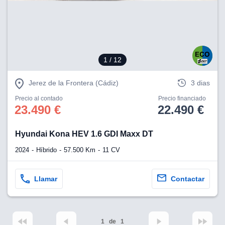
eb, pero no se
okies para
omportamiento
ar publicidad
ersonalizado,
drás
1
/ 12
licidad
rsonalizada.
zar la
Jerez de la Frontera (Cádiz)
3 dias
e cookies y
stro sitio
Precio al contado
Precio financiado
23.490 €
22.490 €
 de este
do el botón
Hyundai Kona HEV 1.6 GDI Maxx DT
ntimiento,
2024
Híbrido
57.500 Km
11 CV
estros socios
ies,
es únicos o
Llamar
Contactar
imilares para
cceder y
os personales
a en este
s direcciones
1
de
1