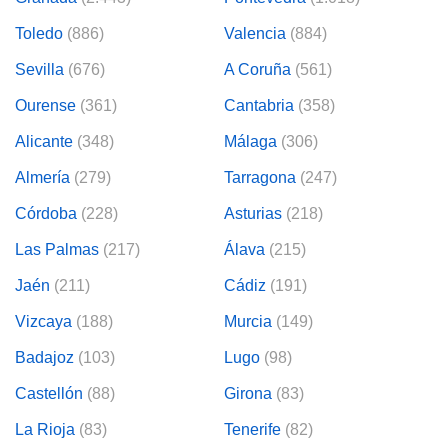
Toledo
(886)
Valencia
(884)
lización
ecisa e
Sevilla
(676)
A Coruña
(561)
n mediante
spositivos,
Ourense
(361)
Cantabria
(358)
contenido
os, medición
Alicante
(348)
Málaga
(306)
 y contenido,
 de audiencia
Almería
(279)
Tarragona
(247)
e servicios.
Córdoba
(228)
Asturias
(218)
 1199 socios
Las Palmas
(217)
Álava
(215)
Jaén
(211)
Cádiz
(191)
Vizcaya
(188)
Murcia
(149)
Badajoz
(103)
Lugo
(98)
Castellón
(88)
Girona
(83)
La Rioja
(83)
Tenerife
(82)