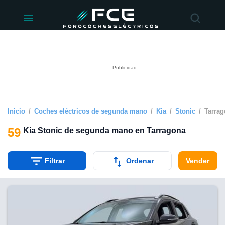
ivacidad
de
éctricos
lectricos.com)
rado por
 para
e la
ue se ofrece
d. Puedes
e sitio web
Inicio
Coches eléctricos de segunda mano
Kia
Stonic
Tarra
siguientes
59
Kia Stonic de segunda mano en Tarragona
okies y
 forma
Filtrar
Ordenar
Vender
digital
a, basada en
n recogida
kies o
imilares, nos