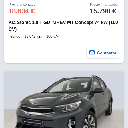
os para
Precio al contado
Precio financiado
anuncios
18.634 €
15.790 €
 perfiles
ad
Kia Stonic 1.0 T-GDi MHEV MT Concept 74 kW (100
 utilizar
seleccionar la
CV)
rsonalizada,
Híbrido
13.042 Km
100 CV
l para
el contenido,
s para la
Contactar
 contenido
, medir el
e la
edir el
el contenido,
 público a
adísticas o a
 combinación
cedentes de
entes,
mejora de los
o de datos
 el objetivo
r el