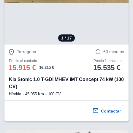
eb, pero no se
okies para
omportamiento
ar publicidad
ersonalizado,
drás
licidad
1
/ 17
rsonalizada.
zar la
Tarragona
60 minutos
e cookies y
stro sitio
Precio al contado
Precio financiado
 de este
15.915 €
15.535 €
16.215 €
do el botón
Kia Stonic 1.0 T-GDi MHEV iMT Concept 74 kW (100
ntimiento,
CV)
estros socios
Híbrido
45.055 Km
100 CV
ies,
es únicos o
imilares para
Contactar
cceder y
os personales
a en este
s direcciones