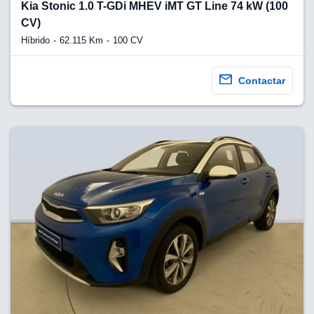
lquier
Kia Stonic 1.0 T-GDi MHEV iMT GT Line 74 kW (100
CV)
to pulsando
Híbrido
62.115 Km
100 CV
n de cookies
disponible en
Contactar
stra página
VAMENTE,
ecnologías
 cookies
o aceptar la
e cookies,
er a nuestro
ectricos.com.
 te
e que solo se
okies que
ias para
 navegación