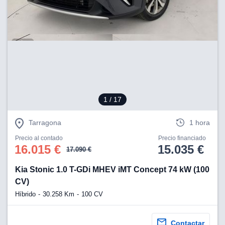
lización
ecisa e
n mediante
spositivos,
contenido
os, medición
 y contenido,
 de audiencia
e servicios.
1
/ 17
 1199 socios
Tarragona
1 hora
Precio al contado
Precio financiado
16.015 €
15.035 €
17.090 €
Kia Stonic 1.0 T-GDi MHEV iMT Concept 74 kW (100
CV)
Híbrido
30.258 Km
100 CV
Contactar