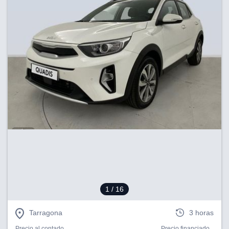
1
/ 16
Tarragona
3 horas
Precio al contado
Precio financiado