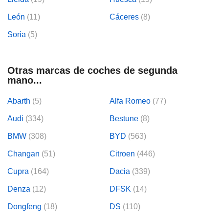
León
(11)
Cáceres
(8)
lización
ecisa e
Soria
(5)
n mediante
spositivos,
contenido
os, medición
Otras marcas de coches de segunda
 y contenido,
mano...
 de audiencia
e servicios.
Abarth
(5)
Alfa Romeo
(77)
 1199 socios
Audi
(334)
Bestune
(8)
BMW
(308)
BYD
(563)
Changan
(51)
Citroen
(446)
Cupra
(164)
Dacia
(339)
Denza
(12)
DFSK
(14)
Dongfeng
(18)
DS
(110)