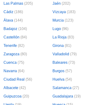
os para
Las Palmas
(205)
Jaén
(202)
anuncios
 perfiles
Cádiz
(186)
Vizcaya
(183)
ad
 utilizar
Álava
(144)
Murcia
(123)
seleccionar la
rsonalizada,
Badajoz
(104)
Lugo
(96)
l para
el contenido,
Castellón
(84)
La Rioja
(83)
s para la
Tenerife
(82)
Girona
(81)
 contenido
, medir el
Zaragoza
(80)
Valladolid
(79)
e la
edir el
Cuenca
(75)
Baleares
(73)
el contenido,
 público a
Navarra
(64)
Burgos
(57)
adísticas o a
 combinación
Ciudad Real
(56)
Huelva
(54)
cedentes de
entes,
Albacete
(42)
Salamanca
(27)
mejora de los
o de datos
Guipuzcoa
(20)
Guadalajara
(19)
 el objetivo
r el
Lleida
(19)
Huesca
(15)