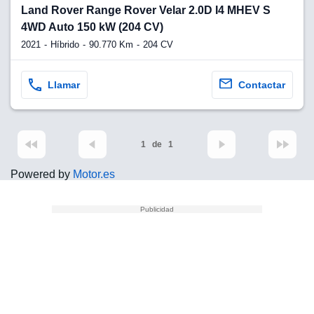
lquier
Land Rover Range Rover Velar 2.0D I4 MHEV S
4WD Auto 150 kW (204 CV)
to pulsando
2021
Híbrido
90.770 Km
204 CV
n de cookies
disponible en
stra página
Llamar
Contactar
VAMENTE,
1
de
1
ecnologías
 cookies
Powered by
Motor.es
o aceptar la
e cookies,
er a nuestro
ectricos.com.
 te
e que solo se
okies que
ias para
 navegación