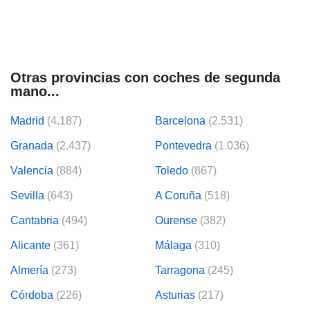
tificadores de
posible que
eedores traten
rsonales en
nterés
 a lo que
Otras provincias con coches de segunda
rte. Para
mano...
tirar su
to u oponerse
Madrid
(4.187)
Barcelona
(2.531)
o de datos en
mento
Granada
(2.437)
Pontevedra
(1.036)
 en
 en nuestra
Valencia
(884)
Toledo
(867)
ookies
en
b.
Sevilla
(643)
A Coruña
(518)
 nuestros
Cantabria
(494)
Ourense
(382)
emos el
ratamiento
Alicante
(361)
Málaga
(310)
Almería
(273)
Tarragona
(245)
 información
tivo y/o
Córdoba
(226)
Asturias
(217)
a, uso de