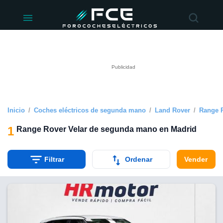
ivacidad
de
éctricos
lectricos.com)
rado por
 para
e la
ue se ofrece
d. Puedes
e sitio web
Inicio
Coches eléctricos de segunda mano
Land Rover
Range R
siguientes
1
Range Rover Velar de segunda mano en Madrid
okies y
 forma
Filtrar
Ordenar
Vender
digital
a, basada en
n recogida
kies o
imilares, nos