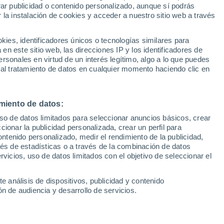
rar publicidad o contenido personalizado, aunque sí podrás
 la instalación de cookies y acceder a nuestro sitio web a través
es, identificadores únicos o tecnologías similares para
n este sitio web, las direcciones IP y los identificadores de
1
/ 30
1
/ 31
rsonales en virtud de un interés legítimo, algo a lo que puedes
 al tratamiento de datos en cualquier momento haciendo clic en
60 minutos
Barcelona
Precio al contado
22.590 €
.990 €
22.990 €
miento de datos:
uso de datos limitados para seleccionar anuncios básicos, crear
 Hybrid 1.5 HEV 85KW
Mazda Mazda2 Hybrid 1.5 HE
ccionar la publicidad personalizada, crear un perfil para
VE-LINE 5P
CVT CENTRE-LINE 5P
ontenido personalizado, medir el rendimiento de la publicidad,
.391 Km
116 CV
2025
Híbrido
8.600 Km
116 CV
vés de estadísticas o a través de la combinación de datos
rvicios, uso de datos limitados con el objetivo de seleccionar el
Contactar
Con
e análisis de dispositivos, publicidad y contenido
n de audiencia y desarrollo de servicios.