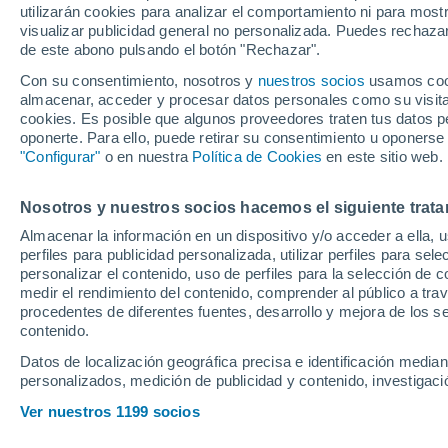
Mazda2 Hybrid
utilizarán cookies para analizar el comportamiento ni para most
visualizar publicidad general no personalizada. Puedes rechazar
de este abono pulsando el botón "Rechazar".
Con su consentimiento, nosotros y
nuestros socios
usamos cooki
Ubicación
almacenar, acceder y procesar datos personales como su visita e
cookies. Es posible que algunos proveedores traten tus datos pe
Población o CP
Provincia
oponerte. Para ello, puede retirar su consentimiento u oponerse
Barcelona
"Configurar"
o en nuestra
Política de Cookies
en este sitio web.
Precio al contado
21.500 €
21
Nosotros y nuestros socios hacemos el siguiente trata
Radio
Almacenar la información en un dispositivo y/o acceder a ella, 
Mazda Mazda2
perfiles para publicidad personalizada, utilizar perfiles para sele
CVT EXCLUSI
personalizar el contenido, uso de perfiles para la selección de c
2025
Híbrido
11
Todo el país
medir el rendimiento del contenido, comprender al público a tra
procedentes de diferentes fuentes, desarrollo y mejora de los se
contenido.
Solo anuncios de Península y
Baleares
Datos de localización geográfica precisa e identificación mediant
personalizados, medición de publicidad y contenido, investigació
Ver nuestros 1199 socios
Nuevos en stock