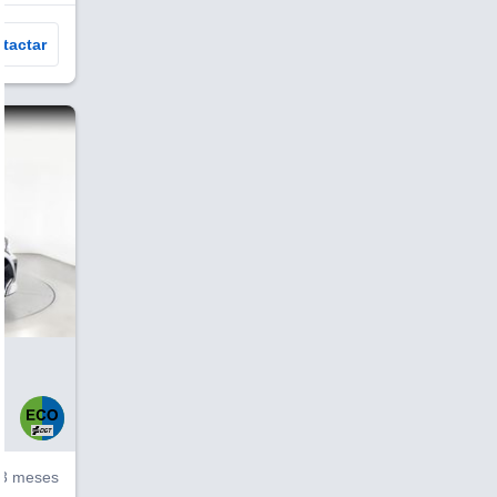
tactar
V
3 meses