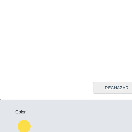
Tipo de vendedor
Todos
Plazas
-
Puertas
RECHAZAR
-
Color