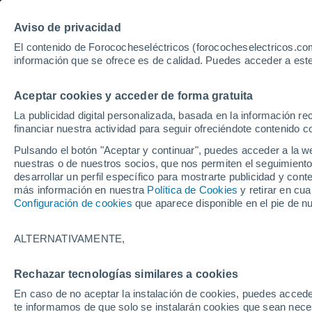
Aviso de privacidad
El contenido de Forococheseléctricos (forococheselectricos.com
información que se ofrece es de calidad. Puedes acceder a este
Inicio
Coches eléctricos de segunda mano
Mazda
Mazda2
Aceptar cookies y acceder de forma gratuita
7
Mazda Mazda2 Hybrid de 
La publicidad digital personalizada, basada en la información r
Barcelona
financiar nuestra actividad para seguir ofreciéndote contenido c
Pulsando el botón "Aceptar y continuar", puedes acceder a la w
nuestras o de nuestros socios, que nos permiten el seguimiento
desarrollar un perfil específico para mostrarte publicidad y co
más información en nuestra
Política de Cookies
y retirar en cu
Guardar búsqueda
Configuración de cookies
que aparece disponible en el pie de n
Marca
ALTERNATIVAMENTE,
Mazda
Rechazar tecnologías similares a cookies
Modelo
En caso de no aceptar la instalación de cookies, puedes accede
te informamos de que solo se instalarán cookies que sean necesa