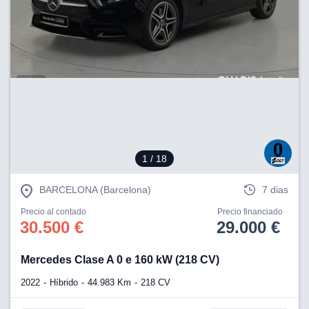
tificadores de
posible que
eedores traten
rsonales en
nterés
 a lo que
rte. Para
tirar su
to u oponerse
o de datos en
mento
 en
1
/ 18
 en nuestra
ookies
en
b.
BARCELONA (Barcelona)
7 dias
Precio al contado
Precio financiado
 nuestros
30.500 €
29.000 €
emos el
ratamiento
Mercedes Clase A 0 e 160 kW (218 CV)
 información
2022
Híbrido
44.983 Km
218 CV
tivo y/o
a, uso de