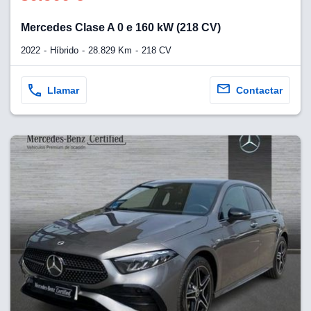
Mercedes Clase A 0 e 160 kW (218 CV)
lización
ecisa e
2022
Híbrido
28.829 Km
218 CV
n mediante
spositivos,
contenido
Llamar
Contactar
os, medición
 y contenido,
 de audiencia
e servicios.
 1199 socios