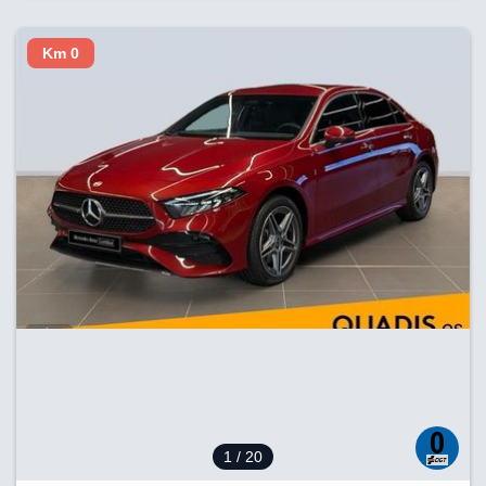
Km 0
1
/ 20