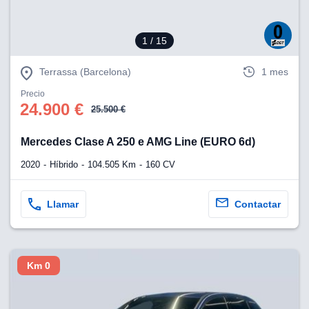
1
/ 15
Terrassa (Barcelona)
1 mes
Precio
24.900 €
25.500 €
Mercedes Clase A 250 e AMG Line (EURO 6d)
2020
Híbrido
104.505 Km
160 CV
Llamar
Contactar
Km 0