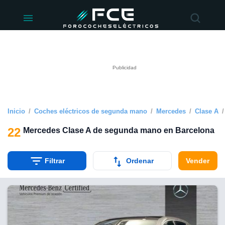
ivacidad
de
éctricos
lectricos.com)
rado por
 para
e la
ue se ofrece
d. Puedes
e sitio web
Inicio
Coches eléctricos de segunda mano
Mercedes
Clase A
siguientes
22
Mercedes Clase A de segunda mano en Barcelona
okies y
 forma
Filtrar
Ordenar
Vender
digital
a, basada en
n recogida
kies o
imilares, nos