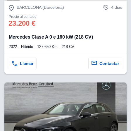
eb, pero no se
okies para
BARCELONA (Barcelona)
4 dias
omportamiento
Precio al contado
ar publicidad
23.200 €
ersonalizado,
drás
licidad
Mercedes Clase A 0 e 160 kW (218 CV)
rsonalizada.
zar la
2022
Híbrido
127.650 Km
218 CV
e cookies y
stro sitio
 de este
Llamar
Contactar
do el botón
ntimiento,
estros socios
ies,
es únicos o
imilares para
cceder y
os personales
a en este
s direcciones