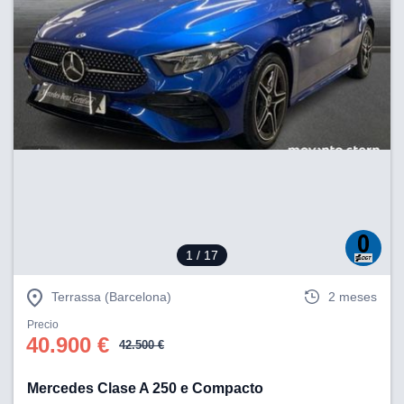
1
/ 17
Terrassa (Barcelona)
2 meses
Precio
40.900 €
42.500 €
Mercedes Clase A 250 e Compacto