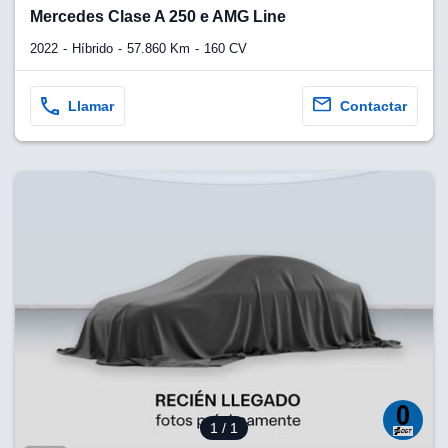
lquier
Mercedes Clase A 250 e AMG Line
to pulsando
2022
Híbrido
57.860 Km
160 CV
n de cookies
disponible en
Llamar
Contactar
stra página
VAMENTE,
ecnologías
 cookies
o aceptar la
e cookies,
er a nuestro
ectricos.com.
 te
e que solo se
okies que
ias para
1
/ 1
 navegación