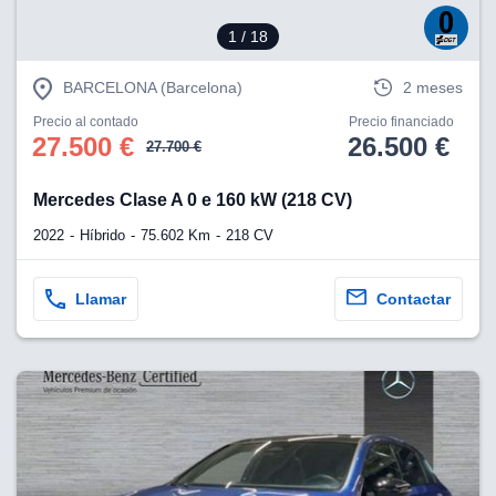
1
/ 18
BARCELONA (Barcelona)
2 meses
Precio al contado
Precio financiado
27.500 €
26.500 €
27.700 €
Mercedes Clase A 0 e 160 kW (218 CV)
2022
Híbrido
75.602 Km
218 CV
Llamar
Contactar