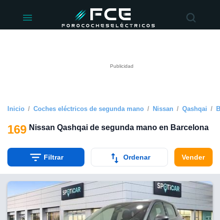
ivacidad
de
éctricos
lectricos.com)
rado por
 para
e la
ue se ofrece
d. Puedes
e sitio web
Inicio
Coches eléctricos de segunda mano
Nissan
Qashqai
B
siguientes
169
Nissan Qashqai de segunda mano en Barcelona
okies y
 forma
Filtrar
Ordenar
Vender
digital
a, basada en
n recogida
kies o
imilares, nos