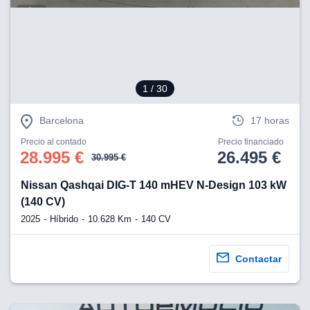
eb, pero no se
okies para
omportamiento
ar publicidad
ersonalizado,
drás
licidad
1
/ 30
rsonalizada.
zar la
Barcelona
17 horas
e cookies y
stro sitio
Precio al contado
Precio financiado
 de este
28.995 €
26.495 €
30.995 €
do el botón
Nissan Qashqai DIG-T 140 mHEV N-Design 103 kW
ntimiento,
(140 CV)
estros socios
2025
Híbrido
10.628 Km
140 CV
ies,
es únicos o
imilares para
Contactar
cceder y
os personales
a en este
s direcciones