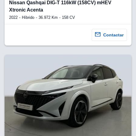
lquier
Nissan Qashqai DIG-T 116kW (158CV) mHEV
Xtronic Acenta
to pulsando
2022
Híbrido
36.972 Km
158 CV
n de cookies
disponible en
Contactar
stra página
VAMENTE,
ecnologías
 cookies
o aceptar la
e cookies,
er a nuestro
ectricos.com.
 te
e que solo se
okies que
ias para
 navegación