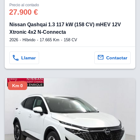
os para
Precio al contado
anuncios
27.900 €
 perfiles
ad
Nissan Qashqai 1.3 117 kW (158 CV) mHEV 12V
 utilizar
seleccionar la
Xtronic 4x2 N-Connecta
rsonalizada,
2026
Híbrido
17.665 Km
158 CV
l para
el contenido,
s para la
Llamar
Contactar
 contenido
, medir el
e la
edir el
el contenido,
Km 0
 público a
adísticas o a
 combinación
cedentes de
entes,
mejora de los
o de datos
 el objetivo
r el