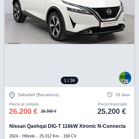
1
/ 36
Sabadell (Barcelona)
26 dias
Precio al contado
Precio financiado
26.200 €
25.200 €
26.500 €
Nissan Qashqai DIG-T 116kW Xtronic N-Connecta
2024
Híbrido
25.012 Km
158 CV