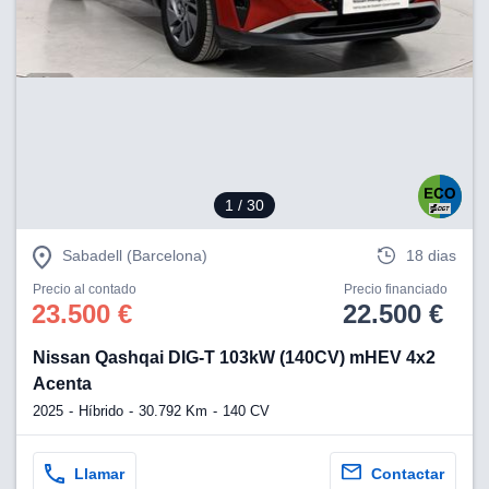
1
/ 30
Sabadell (Barcelona)
18 dias
Precio al contado
Precio financiado
23.500 €
22.500 €
Nissan Qashqai DIG-T 103kW (140CV) mHEV 4x2
Acenta
2025
Híbrido
30.792 Km
140 CV
Llamar
Contactar