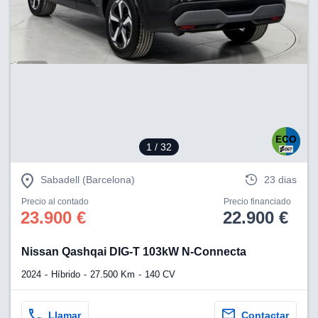
1
/ 32
Sabadell (Barcelona)
23 dias
Precio al contado
Precio financiado
23.900 €
22.900 €
Nissan Qashqai DIG-T 103kW N-Connecta
2024
Híbrido
27.500 Km
140 CV
Llamar
Contactar