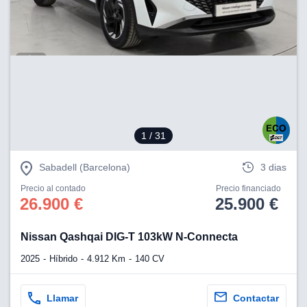
lización
ecisa e
n mediante
spositivos,
contenido
os, medición
 y contenido,
 de audiencia
e servicios.
1
/ 31
 1199 socios
Sabadell (Barcelona)
3 dias
Precio al contado
Precio financiado
26.900 €
25.900 €
Nissan Qashqai DIG-T 103kW N-Connecta
2025
Híbrido
4.912 Km
140 CV
Llamar
Contactar