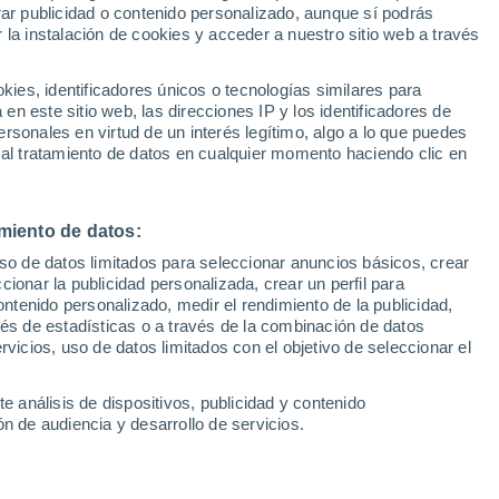
rar publicidad o contenido personalizado, aunque sí podrás
 la instalación de cookies y acceder a nuestro sitio web a través
1
/ 23
es, identificadores únicos o tecnologías similares para
n este sitio web, las direcciones IP y los identificadores de
4 horas
rsonales en virtud de un interés legítimo, algo a lo que puedes
 al tratamiento de datos en cualquier momento haciendo clic en
Precio financiado
18.900 €
miento de datos:
1.6 E-TECH ESPRIT
P
uso de datos limitados para seleccionar anuncios básicos, crear
ccionar la publicidad personalizada, crear un perfil para
.145 Km
143 CV
ontenido personalizado, medir el rendimiento de la publicidad,
vés de estadísticas o a través de la combinación de datos
rvicios, uso de datos limitados con el objetivo de seleccionar el
Contactar
e análisis de dispositivos, publicidad y contenido
n de audiencia y desarrollo de servicios.
1
de
1
.es