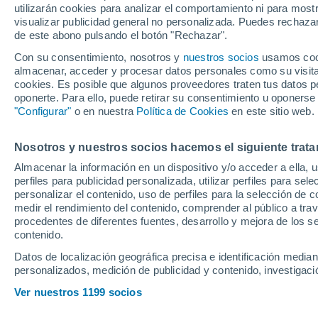
utilizarán cookies para analizar el comportamiento ni para most
visualizar publicidad general no personalizada. Puedes rechazar
de este abono pulsando el botón "Rechazar".
Ubicación
Con su consentimiento, nosotros y
nuestros socios
usamos cooki
almacenar, acceder y procesar datos personales como su visita e
Población o CP
Provincia
Pontevedra
cookies. Es posible que algunos proveedores traten tus datos pe
oponerte. Para ello, puede retirar su consentimiento u oponerse
Precio al contado
"Configurar"
o en nuestra
Política de Cookies
en este sitio web.
20.900 €
Radio
Nosotros y nuestros socios hacemos el siguiente trata
Renault Clio 
ALPINE 143 5
Almacenar la información en un dispositivo y/o acceder a ella, 
perfiles para publicidad personalizada, utilizar perfiles para sele
2023
Híbrido
62
Todo el país
personalizar el contenido, uso de perfiles para la selección de c
medir el rendimiento del contenido, comprender al público a tra
Solo anuncios de Península y
procedentes de diferentes fuentes, desarrollo y mejora de los se
Baleares
contenido.
Datos de localización geográfica precisa e identificación mediant
personalizados, medición de publicidad y contenido, investigació
Nuevos en stock
Ver nuestros 1199 socios
Powered by
Motor