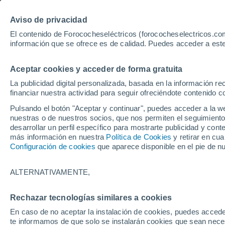
Aviso de privacidad
El contenido de Forococheseléctricos (forococheselectricos.com
información que se ofrece es de calidad. Puedes acceder a este
Inicio
Coches eléctricos de segunda mano
Renault
Clio
Aceptar cookies y acceder de forma gratuita
1
Renault Clio de segunda 
La publicidad digital personalizada, basada en la información r
financiar nuestra actividad para seguir ofreciéndote contenido c
Pulsando el botón "Aceptar y continuar", puedes acceder a la w
nuestras o de nuestros socios, que nos permiten el seguimiento
Guardar búsqueda
desarrollar un perfil específico para mostrarte publicidad y co
más información en nuestra
Política de Cookies
y retirar en cu
Configuración de cookies
que aparece disponible en el pie de n
Marca
Renault
ALTERNATIVAMENTE,
Modelo
Rechazar tecnologías similares a cookies
En caso de no aceptar la instalación de cookies, puedes accede
Clio
te informamos de que solo se instalarán cookies que sean necesa