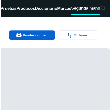
Segunda mano
d
Pruebas
Prácticos
Diccionario
Marcas
Vender coche
Ordenar
V