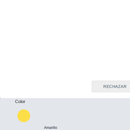
Tipo de vendedor
Todos
Plazas
-
Puertas
-
RECHAZAR
Color
Amarillo