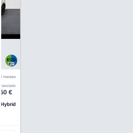
V
5 meses
financiado
50 €
 Hybrid