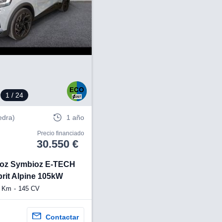
1
/ 24
edra)
1 año
Precio financiado
30.550 €
ioz Symbioz E-TECH
prit Alpine 105kW
0 Km
145 CV
Contactar