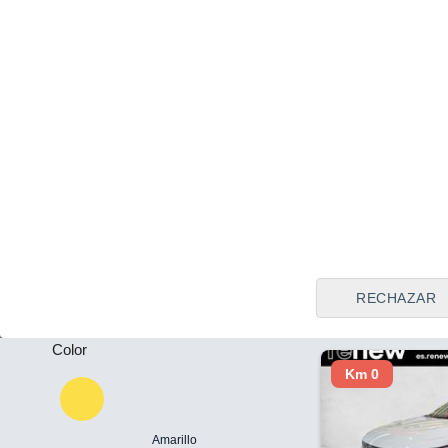
Tipo de vendedor
Todos
Vigo (Pontev
Precio al contado
Plazas
29.950 €
-
Renault Symbi
Techno 105k
Puertas
2025
Híbrido
27
-
Llamar
RECHAZAR
Color
Km 0
Amarillo