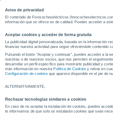
Aviso de privacidad
El contenido de Forococheseléctricos (forococheselectricos.com
información que se ofrece es de calidad. Puedes acceder a este
Inicio
Coches eléctricos de segunda mano
Renault
Symb
Aceptar cookies y acceder de forma gratuita
11
Renault Symbioz de seg
La publicidad digital personalizada, basada en la información r
financiar nuestra actividad para seguir ofreciéndote contenido c
Pulsando el botón "Aceptar y continuar", puedes acceder a la w
nuestras o de nuestros socios, que nos permiten el seguimiento
Guardar búsqueda
desarrollar un perfil específico para mostrarte publicidad y co
más información en nuestra
Política de Cookies
y retirar en cu
Configuración de cookies
que aparece disponible en el pie de n
Marca
Renault
ALTERNATIVAMENTE,
Modelo
Rechazar tecnologías similares a cookies
En caso de no aceptar la instalación de cookies, puedes accede
Symbioz
te informamos de que solo se instalarán cookies que sean necesa