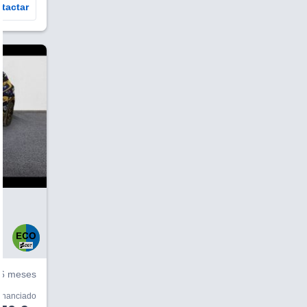
tactar
V
6 meses
financiado