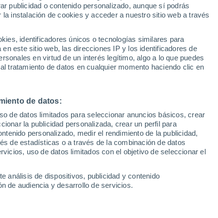
rar publicidad o contenido personalizado, aunque sí podrás
 la instalación de cookies y acceder a nuestro sitio web a través
1
/ 21
1
/ 21
es, identificadores únicos o tecnologías similares para
n este sitio web, las direcciones IP y los identificadores de
1 hora
Pontevedra
rsonales en virtud de un interés legítimo, algo a lo que puedes
 al tratamiento de datos en cualquier momento haciendo clic en
Precio financiado
Precio al contado
Precio 
23.000 €
24.990 €
23.0
miento de datos:
ioz 1.3 MHEV 103KW
Renault Symbioz 1.3 MHEV 
5P
TECHNO 140 5P
uso de datos limitados para seleccionar anuncios básicos, crear
ccionar la publicidad personalizada, crear un perfil para
.779 Km
140 CV
2025
Híbrido
29.500 Km
140 CV
ontenido personalizado, medir el rendimiento de la publicidad,
vés de estadísticas o a través de la combinación de datos
rvicios, uso de datos limitados con el objetivo de seleccionar el
Contactar
Con
e análisis de dispositivos, publicidad y contenido
n de audiencia y desarrollo de servicios.
Km 0