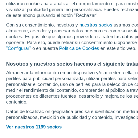
utilizarán cookies para analizar el comportamiento ni para most
visualizar publicidad general no personalizada. Puedes rechazar
de este abono pulsando el botón "Rechazar".
Ubicación
Con su consentimiento, nosotros y
nuestros socios
usamos cooki
almacenar, acceder y procesar datos personales como su visita e
Población o CP
Provincia
Pontevedra
cookies. Es posible que algunos proveedores traten tus datos pe
oponerte. Para ello, puede retirar su consentimiento u oponerse
Precio al contado
"Configurar"
o en nuestra
Política de Cookies
en este sitio web.
24.990 €
Radio
Nosotros y nuestros socios hacemos el siguiente trata
Renault Symb
TECHNO 140 
Almacenar la información en un dispositivo y/o acceder a ella, 
perfiles para publicidad personalizada, utilizar perfiles para sele
2025
Híbrido
28
Todo el país
personalizar el contenido, uso de perfiles para la selección de c
medir el rendimiento del contenido, comprender al público a tra
Solo anuncios de Península y
procedentes de diferentes fuentes, desarrollo y mejora de los se
Baleares
contenido.
Datos de localización geográfica precisa e identificación mediant
personalizados, medición de publicidad y contenido, investigació
Km 0
Nuevos en stock
Ver nuestros 1199 socios