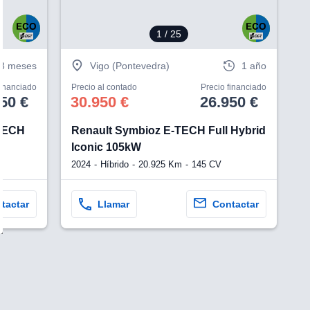
1
/ 25
8 meses
Vigo (Pontevedra)
1 año
financiado
Precio al contado
Precio financiado
50 €
30.950 €
26.950 €
-TECH
Renault Symbioz E-TECH Full Hybrid
Iconic 105kW
2024
Híbrido
20.925 Km
145 CV
tactar
Llamar
Contactar