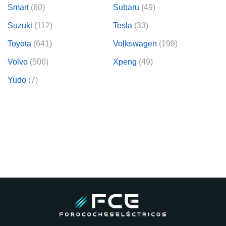
Smart
(60)
Subaru
(49)
Suzuki
(112)
Tesla
(33)
Toyota
(641)
Volkswagen
(199)
Volvo
(506)
Xpeng
(49)
Yudo
(7)