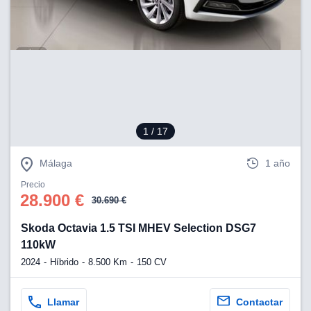
lización
ecisa e
n mediante
spositivos,
contenido
os, medición
 y contenido,
 de audiencia
1
/ 17
e servicios.
 1199 socios
Málaga
1 año
Precio
28.900 €
30.690 €
Skoda Octavia 1.5 TSI MHEV Selection DSG7
110kW
2024
Híbrido
8.500 Km
150 CV
Llamar
Contactar