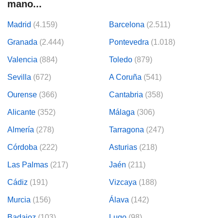
mano...
Madrid
(4.159)
Barcelona
(2.511)
Granada
(2.444)
Pontevedra
(1.018)
Valencia
(884)
Toledo
(879)
Sevilla
(672)
A Coruña
(541)
Ourense
(366)
Cantabria
(358)
Alicante
(352)
Málaga
(306)
Almería
(278)
Tarragona
(247)
Córdoba
(222)
Asturias
(218)
Las Palmas
(217)
Jaén
(211)
Cádiz
(191)
Vizcaya
(188)
Murcia
(156)
Álava
(142)
Badajoz
(103)
Lugo
(98)