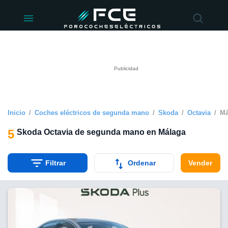
ivacidad
de
éctricos
lectricos.com)
rado por
 para
e la
ue se ofrece
d. Puedes
e sitio web
Inicio
Coches eléctricos de segunda mano
Skoda
Octavia
Má
siguientes
5
Skoda Octavia de segunda mano en Málaga
okies y
 forma
Filtrar
Ordenar
Vender
digital
a, basada en
n recogida
kies o
imilares, nos