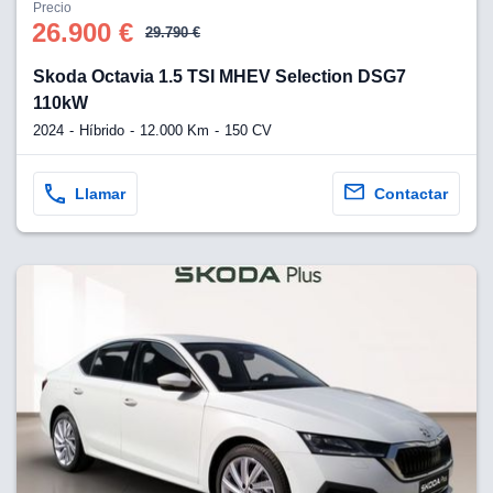
os para
Precio
anuncios
26.900 €
29.790 €
 perfiles
ad
Skoda Octavia 1.5 TSI MHEV Selection DSG7
 utilizar
110kW
seleccionar la
rsonalizada,
2024
Híbrido
12.000 Km
150 CV
l para
el contenido,
s para la
Llamar
Contactar
 contenido
, medir el
e la
edir el
el contenido,
 público a
adísticas o a
 combinación
cedentes de
entes,
mejora de los
o de datos
 el objetivo
r el