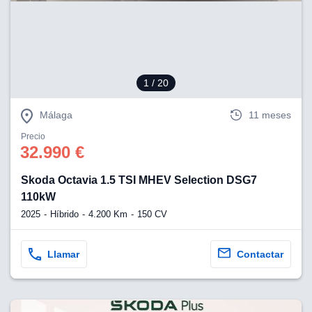
eb, pero no se
okies para
omportamiento
ar publicidad
ersonalizado,
drás
1
/ 20
licidad
rsonalizada.
zar la
Málaga
11 meses
e cookies y
stro sitio
Precio
32.990 €
 de este
do el botón
Skoda Octavia 1.5 TSI MHEV Selection DSG7
110kW
ntimiento,
estros socios
2025
Híbrido
4.200 Km
150 CV
ies,
es únicos o
imilares para
Llamar
Contactar
cceder y
os personales
a en este
s direcciones