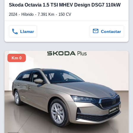
lquier
Skoda Octavia 1.5 TSI MHEV Design DSG7 110kW
to pulsando
2024
Híbrido
7.391 Km
150 CV
n de cookies
disponible en
Llamar
Contactar
stra página
VAMENTE,
Km 0
ecnologías
 cookies
o aceptar la
e cookies,
er a nuestro
ectricos.com.
 te
e que solo se
okies que
ias para
 navegación