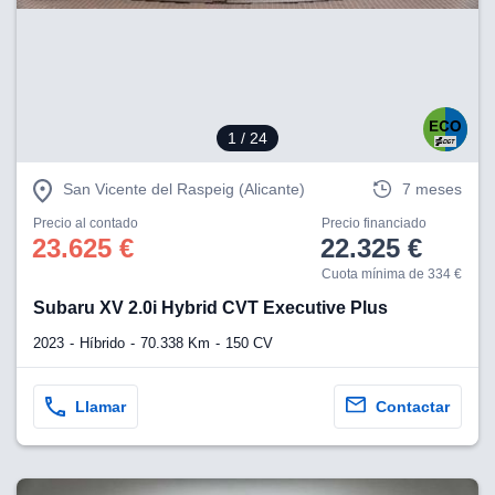
eb, pero no se
okies para
omportamiento
ar publicidad
ersonalizado,
drás
licidad
1
/ 24
rsonalizada.
zar la
San Vicente del Raspeig (Alicante)
7 meses
e cookies y
stro sitio
Precio al contado
Precio financiado
 de este
23.625 €
22.325 €
do el botón
Cuota mínima de 334 €
Subaru XV 2.0i Hybrid CVT Executive Plus
ntimiento,
estros socios
2023
Híbrido
70.338 Km
150 CV
ies,
es únicos o
imilares para
Llamar
Contactar
cceder y
os personales
a en este
s direcciones