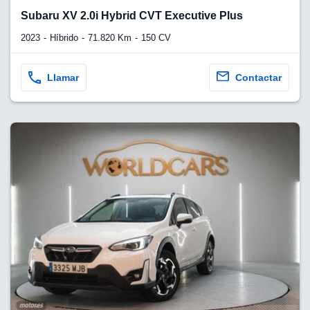
lquier
Subaru XV 2.0i Hybrid CVT Executive Plus
to pulsando
2023
Híbrido
71.820 Km
150 CV
n de cookies
disponible en
Llamar
Contactar
stra página
VAMENTE,
ecnologías
 cookies
o aceptar la
e cookies,
er a nuestro
ectricos.com.
 te
e que solo se
okies que
ias para
 navegación