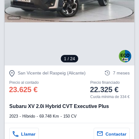
lización
ecisa e
n mediante
spositivos,
contenido
os, medición
 y contenido,
 de audiencia
1
/ 24
e servicios.
 1199 socios
San Vicente del Raspeig (Alicante)
7 meses
Precio al contado
Precio financiado
23.625 €
22.325 €
Cuota mínima de 334 €
Subaru XV 2.0i Hybrid CVT Executive Plus
2023
Híbrido
69.748 Km
150 CV
Llamar
Contactar