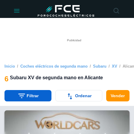
ivacidad
de
éctricos
lectricos.com)
rado por
 para
e la
ue se ofrece
d. Puedes
e sitio web
Inicio
Coches eléctricos de segunda mano
Subaru
XV
Alican
siguientes
6
Subaru XV de segunda mano en Alicante
okies y
 forma
Filtrar
Ordenar
Vender
digital
a, basada en
n recogida
kies o
imilares, nos