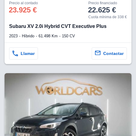
os para
Precio al contado
Precio financiado
anuncios
23.925 €
22.625 €
 perfiles
Cuota mínima de 338 €
ad
 utilizar
Subaru XV 2.0i Hybrid CVT Executive Plus
seleccionar la
rsonalizada,
2023
Híbrido
61.498 Km
150 CV
l para
el contenido,
s para la
Llamar
Contactar
 contenido
, medir el
e la
edir el
el contenido,
 público a
adísticas o a
 combinación
cedentes de
entes,
mejora de los
o de datos
 el objetivo
r el