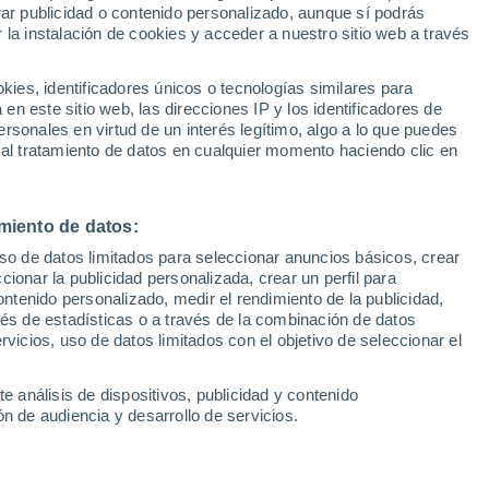
rar publicidad o contenido personalizado, aunque sí podrás
 la instalación de cookies y acceder a nuestro sitio web a través
1
/ 28
1
/ 32
es, identificadores únicos o tecnologías similares para
n este sitio web, las direcciones IP y los identificadores de
19 dias
Toledo
rsonales en virtud de un interés legítimo, algo a lo que puedes
 al tratamiento de datos en cualquier momento haciendo clic en
Precio financiado
Precio al contado
Precio 
13.618 €
16.199 €
15.4
16.999 €
miento de datos:
.8 Hybrid Feel!
Toyota Auris 1.8 Hybrid Active
uso de datos limitados para seleccionar anuncios básicos, crear
4.793 Km
136 CV
2016
Híbrido
52.880 Km
136 CV
ccionar la publicidad personalizada, crear un perfil para
ontenido personalizado, medir el rendimiento de la publicidad,
vés de estadísticas o a través de la combinación de datos
Contactar
Llamar
Con
rvicios, uso de datos limitados con el objetivo de seleccionar el
e análisis de dispositivos, publicidad y contenido
n de audiencia y desarrollo de servicios.