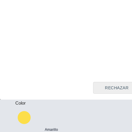
Tipo de vendedor
Todos
Plazas
-
Puertas
-
RECHAZAR
Color
Amarillo