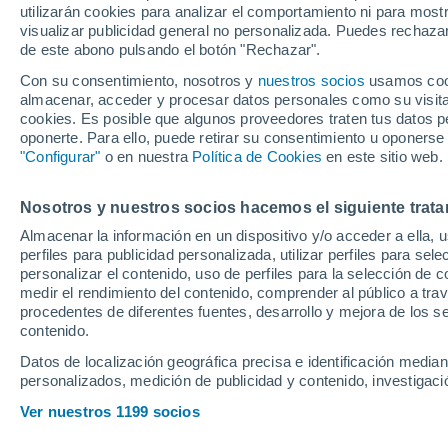
utilizarán cookies para analizar el comportamiento ni para most
visualizar publicidad general no personalizada. Puedes rechazar
de este abono pulsando el botón "Rechazar".
Ubicación
Con su consentimiento, nosotros y
nuestros socios
usamos cooki
almacenar, acceder y procesar datos personales como su visita e
Población o CP
Provincia
Toledo
cookies. Es posible que algunos proveedores traten tus datos pe
oponerte. Para ello, puede retirar su consentimiento u oponerse
Precio al contado
"Configurar"
o en nuestra
Política de Cookies
en este sitio web.
14.299 €
Radio
Nosotros y nuestros socios hacemos el siguiente trata
Toyota Auris 1
Almacenar la información en un dispositivo y/o acceder a ella, 
2017
Híbrido
15
perfiles para publicidad personalizada, utilizar perfiles para sele
Todo el país
personalizar el contenido, uso de perfiles para la selección de c
medir el rendimiento del contenido, comprender al público a tra
Solo anuncios de Península y
Llamar
procedentes de diferentes fuentes, desarrollo y mejora de los se
Baleares
contenido.
Datos de localización geográfica precisa e identificación mediant
personalizados, medición de publicidad y contenido, investigació
Nuevos en stock
Ver nuestros 1199 socios