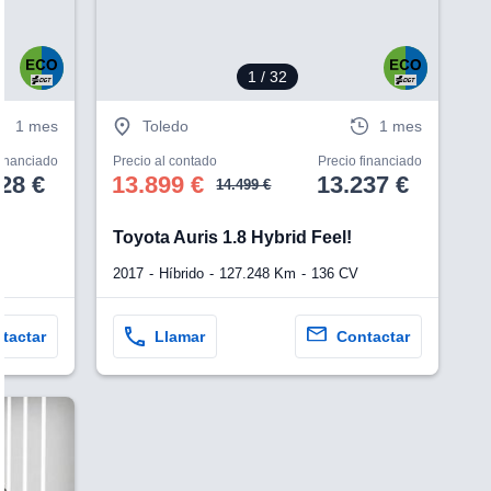
1
/ 32
1 mes
Toledo
1 mes
financiado
Precio al contado
Precio financiado
28 €
13.899 €
13.237 €
14.499 €
Toyota Auris 1.8 Hybrid Feel!
2017
Híbrido
127.248 Km
136 CV
tactar
Llamar
Contactar