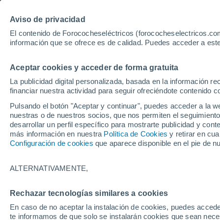
Aviso de privacidad
El contenido de Forococheseléctricos (forococheselectricos.com
información que se ofrece es de calidad. Puedes acceder a este
Inicio
Coches eléctricos de segunda mano
Toyota
Auris
Aceptar cookies y acceder de forma gratuita
5
Toyota Auris de segunda 
La publicidad digital personalizada, basada en la información r
financiar nuestra actividad para seguir ofreciéndote contenido c
Pulsando el botón "Aceptar y continuar", puedes acceder a la w
nuestras o de nuestros socios, que nos permiten el seguimiento
Guardar búsqueda
desarrollar un perfil específico para mostrarte publicidad y co
más información en nuestra
Política de Cookies
y retirar en cu
Configuración de cookies
que aparece disponible en el pie de n
Marca
Toyota
ALTERNATIVAMENTE,
Modelo
Rechazar tecnologías similares a cookies
En caso de no aceptar la instalación de cookies, puedes accede
Auris
te informamos de que solo se instalarán cookies que sean necesa