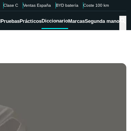
Clase C
Ventas España
BYD batería
Coste 100 km
Diccionario
d
Pruebas
Prácticos
Marcas
Segunda mano