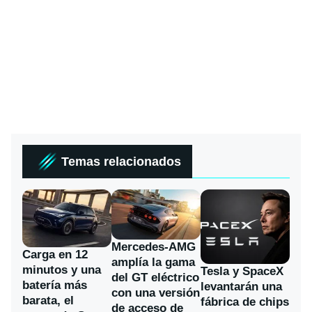
Temas relacionados
Mercedes-AMG
Carga en 12
amplía la gama
minutos y una
Tesla y SpaceX
del GT eléctrico
batería más
levantarán una
con una versión
barata, el
fábrica de chips
de acceso de