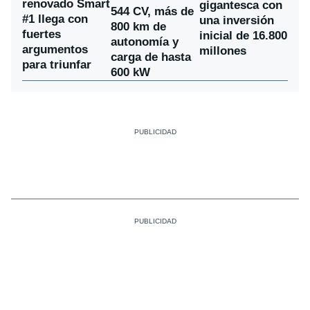
renovado Smart
gigantesca con
544 CV, más de
#1 llega con
una inversión
800 km de
fuertes
inicial de 16.800
autonomía y
argumentos
millones
carga de hasta
para triunfar
600 kW