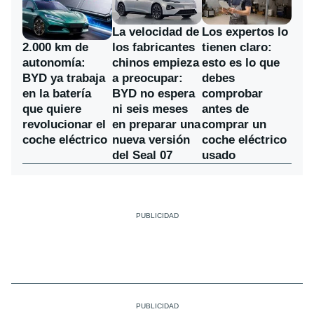
La velocidad de
Los expertos lo
los fabricantes
2.000 km de
tienen claro:
chinos empieza
autonomía:
esto es lo que
a preocupar:
BYD ya trabaja
debes
BYD no espera
en la batería
comprobar
ni seis meses
que quiere
antes de
en preparar una
revolucionar el
comprar un
nueva versión
coche eléctrico
coche eléctrico
del Seal 07
usado