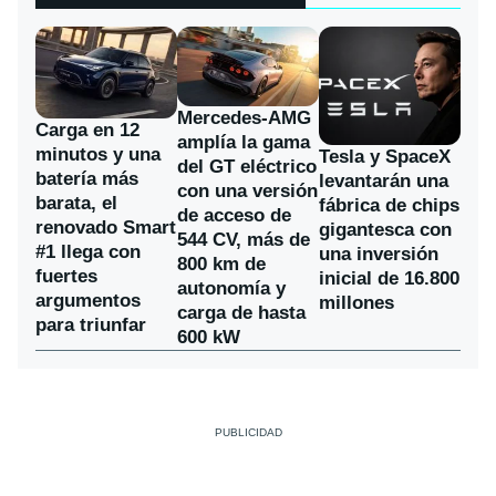
Mercedes-AMG
Carga en 12
amplía la gama
minutos y una
Tesla y SpaceX
del GT eléctrico
batería más
levantarán una
con una versión
barata, el
fábrica de chips
de acceso de
renovado Smart
gigantesca con
544 CV, más de
#1 llega con
una inversión
800 km de
fuertes
inicial de 16.800
autonomía y
argumentos
millones
carga de hasta
para triunfar
600 kW