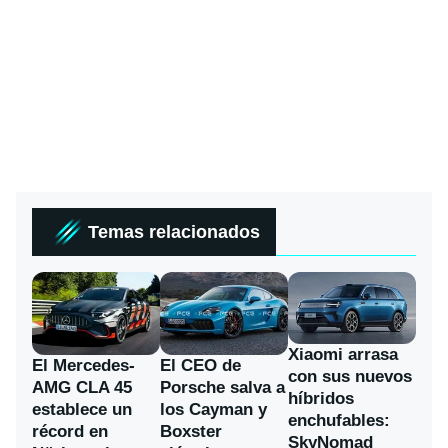
Temas relacionados
Xiaomi arrasa
El Mercedes-
El CEO de
con sus nuevos
AMG CLA 45
Porsche salva a
híbridos
establece un
los Cayman y
enchufables:
récord en
Boxster
SkyNomad