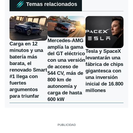
Temas relacionados
Mercedes-AMG
Carga en 12
amplía la gama
minutos y una
Tesla y SpaceX
del GT eléctrico
batería más
levantarán una
con una versión
barata, el
fábrica de chips
de acceso de
renovado Smart
gigantesca con
544 CV, más de
#1 llega con
una inversión
800 km de
fuertes
inicial de 16.800
autonomía y
argumentos
millones
carga de hasta
para triunfar
600 kW