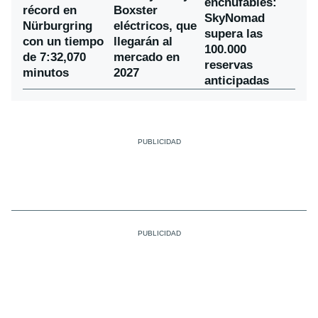
enchufables:
récord en
Boxster
SkyNomad
Nürburgring
eléctricos, que
supera las
con un tiempo
llegarán al
100.000
de 7:32,070
mercado en
reservas
minutos
2027
anticipadas