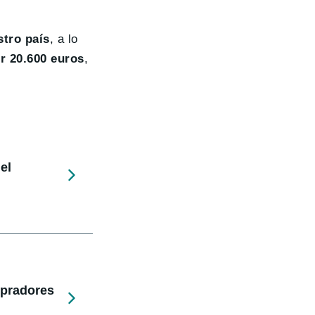
tro país
, a lo
r 20.600 euros
,
el
mpradores