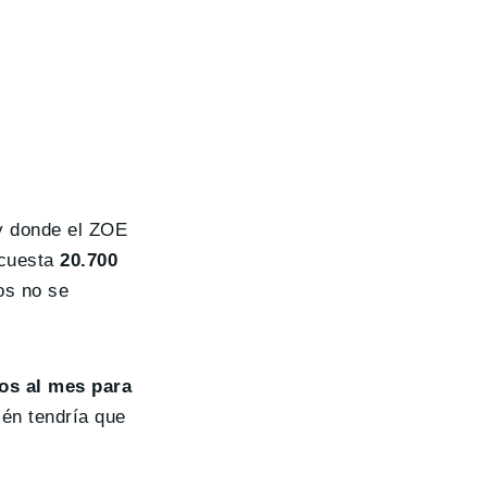
 y donde el ZOE
 cuesta
20.700
os no se
os al mes para
ién tendría que