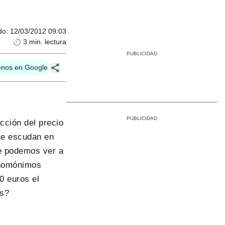
do
:
12/03/2012 09:03
3
min. lectura
enos en Google
cción del precio
 se escudan en
ue podemos ver a
s homónimos
0 euros el
os?