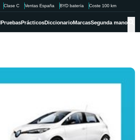
Clase C
Ventas España
BYD batería
Coste 100 km
d
Pruebas
Prácticos
Diccionario
Marcas
Segunda mano