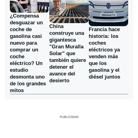
¿Compensa
desguazar un
China
coche de
Francia hace
construye una
gasolina casi
historia: los
gigantesca
nuevo para
coches
"Gran Muralla
comprar un
eléctricos ya
Solar" que
coche
venden más
también quiere
eléctrico? Un
que los
detener el
estudio
gasolina y el
avance del
desmonta uno
diésel juntos
desierto
de los grandes
mitos