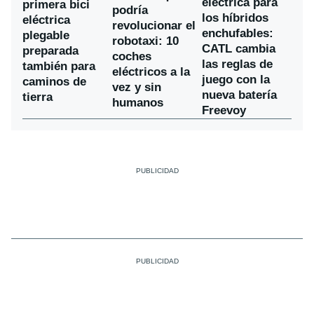
eléctrica para
primera bici
podría
los híbridos
eléctrica
revolucionar el
enchufables:
plegable
robotaxi: 10
CATL cambia
preparada
coches
las reglas de
también para
eléctricos a la
juego con la
caminos de
vez y sin
nueva batería
tierra
humanos
Freevoy