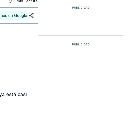
2
min. lectura
enos en Google
 ya está casi