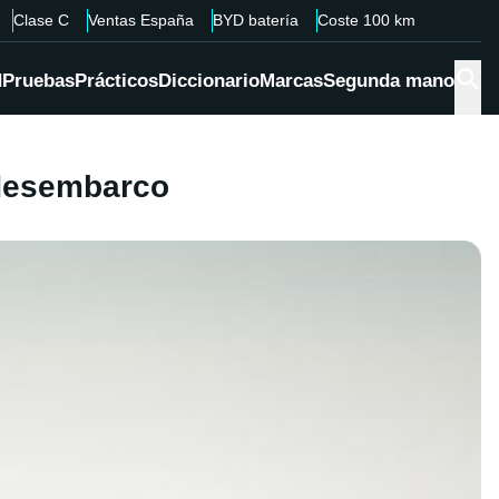
Clase C
Ventas España
BYD batería
Coste 100 km
d
Pruebas
Prácticos
Diccionario
Marcas
Segunda mano
 desembarco