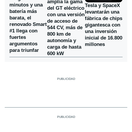
amplía la gama
minutos y una
Tesla y SpaceX
del GT eléctrico
batería más
levantarán una
con una versión
barata, el
fábrica de chips
de acceso de
renovado Smart
gigantesca con
544 CV, más de
#1 llega con
una inversión
800 km de
fuertes
inicial de 16.800
autonomía y
argumentos
millones
carga de hasta
para triunfar
600 kW