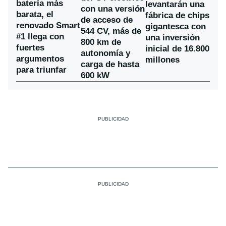
batería más
levantarán una
con una versión
barata, el
fábrica de chips
de acceso de
renovado Smart
gigantesca con
544 CV, más de
#1 llega con
una inversión
800 km de
fuertes
inicial de 16.800
autonomía y
argumentos
millones
carga de hasta
para triunfar
600 kW