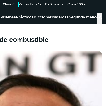
Clase C
Ventas España
BYD batería
Coste 100 km
d
Pruebas
Prácticos
Diccionario
Marcas
Segunda mano
 de combustible