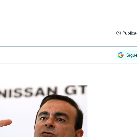
Public
Sígu