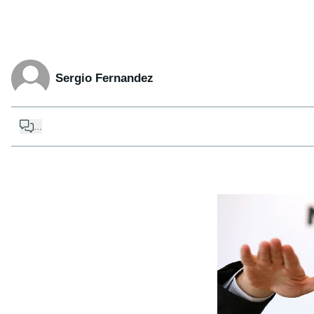
Sergio Fernandez
...