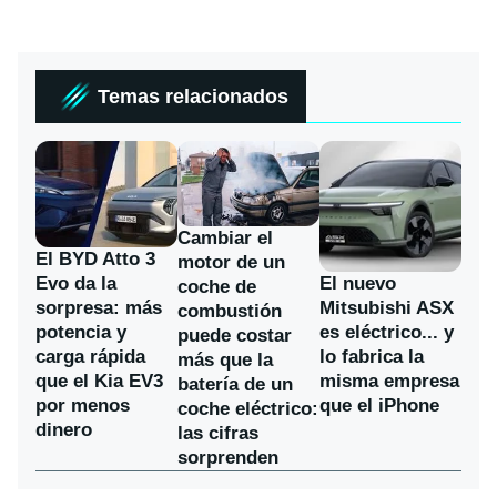
Temas relacionados
Cambiar el
El BYD Atto 3
motor de un
Evo da la
El nuevo
coche de
sorpresa: más
Mitsubishi ASX
combustión
potencia y
es eléctrico... y
puede costar
carga rápida
lo fabrica la
más que la
que el Kia EV3
misma empresa
batería de un
por menos
que el iPhone
coche eléctrico:
dinero
las cifras
sorprenden