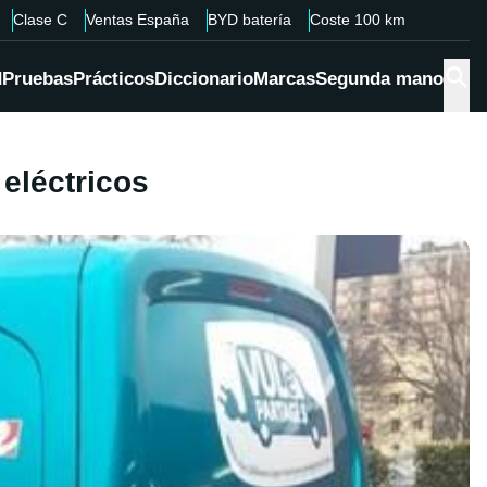
Clase C
Ventas España
BYD batería
Coste 100 km
d
Pruebas
Prácticos
Diccionario
Marcas
Segunda mano
 eléctricos