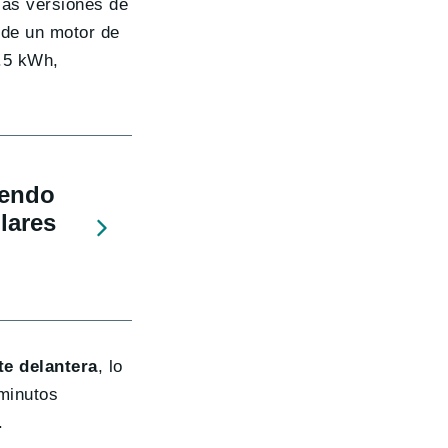
las versiones de
 de un motor de
2.5 kWh,
iendo
ulares
te delantera
, lo
 minutos
.