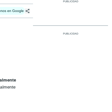
enos en Google
talmente
ealmente