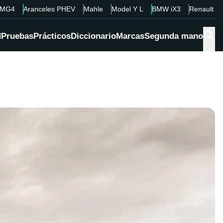
MG4
Aranceles PHEV
Mahle
Model Y L
BMW iX3
Renault 4
d
Pruebas
Prácticos
Diccionario
Marcas
Segunda mano