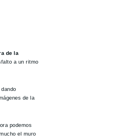
ra de la
falto a un ritmo
, dando
imágenes de la
hora podemos
r mucho el muro