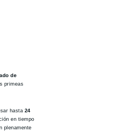
zado de
us primeas
esar hasta
24
ación en tiempo
ón plenamente