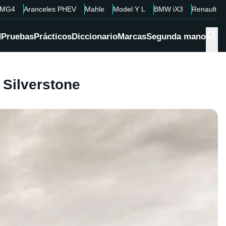
MG4
Aranceles PHEV
Mahle
Model Y L
BMW iX3
Renault 4
d
Pruebas
Prácticos
Diccionario
Marcas
Segunda mano
 Silverstone