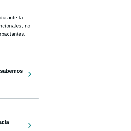
durante la
ncionales, no
mpactantes.
e sabemos
acia