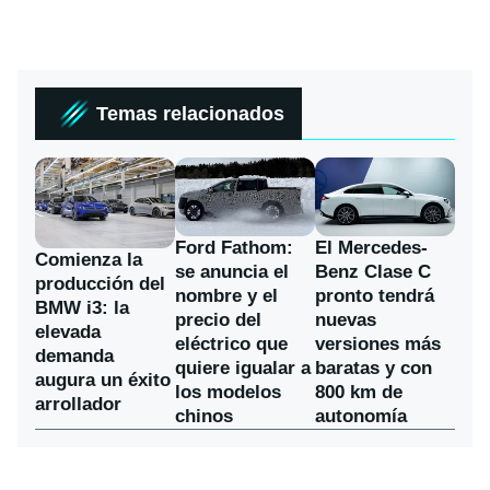
Temas relacionados
Ford Fathom:
El Mercedes-
Comienza la
se anuncia el
Benz Clase C
producción del
nombre y el
pronto tendrá
BMW i3: la
precio del
nuevas
elevada
eléctrico que
versiones más
demanda
quiere igualar a
baratas y con
augura un éxito
los modelos
800 km de
arrollador
chinos
autonomía