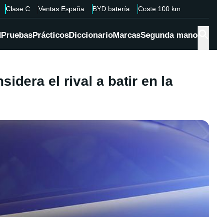
Clase C
Ventas España
BYD batería
Coste 100 km
d
Pruebas
Prácticos
Diccionario
Marcas
Segunda mano
dera el rival a batir en la