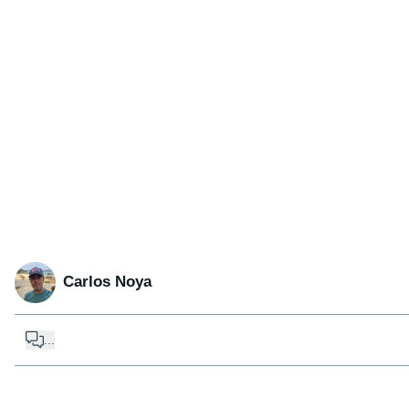
Carlos Noya
...