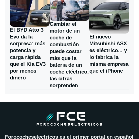
Cambiar el
El BYD Atto 3
motor de un
Evo da la
El nuevo
coche de
sorpresa: más
Mitsubishi ASX
combustión
potencia y
es eléctrico... y
puede costar
carga rápida
lo fabrica la
más que la
que el Kia EV3
misma empresa
batería de un
por menos
que el iPhone
coche eléctrico:
dinero
las cifras
sorprenden
Forococheselectricos es el primer portal en español