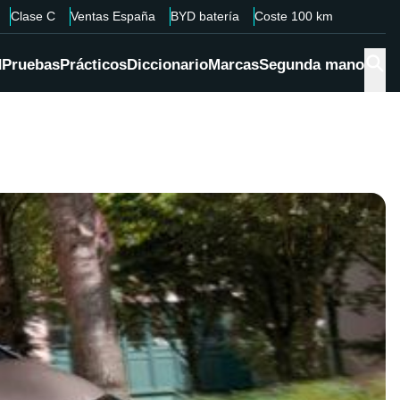
Clase C
Ventas España
BYD batería
Coste 100 km
d
Pruebas
Prácticos
Diccionario
Marcas
Segunda mano