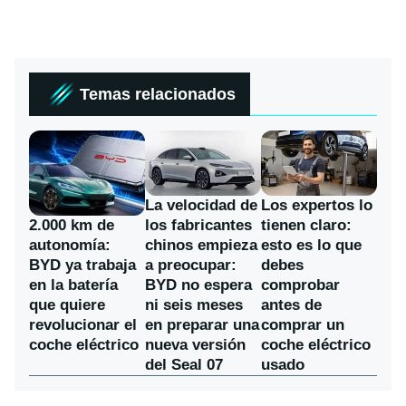
Temas relacionados
La velocidad de
Los expertos lo
los fabricantes
2.000 km de
tienen claro:
chinos empieza
autonomía:
esto es lo que
a preocupar:
BYD ya trabaja
debes
BYD no espera
en la batería
comprobar
ni seis meses
que quiere
antes de
en preparar una
revolucionar el
comprar un
nueva versión
coche eléctrico
coche eléctrico
del Seal 07
usado