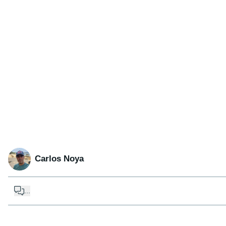
Carlos Noya
...