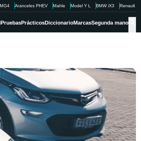
MG4
Aranceles PHEV
Mahle
Model Y L
BMW iX3
Renault 4
d
Pruebas
Prácticos
Diccionario
Marcas
Segunda mano