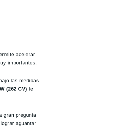
ermite acelerar
muy importantes.
 bajo las medidas
kW (262 CV)
le
la gran pregunta
lograr aguantar