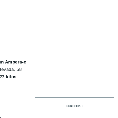
 un Ampera-e
levada, 58
27 kilos
o