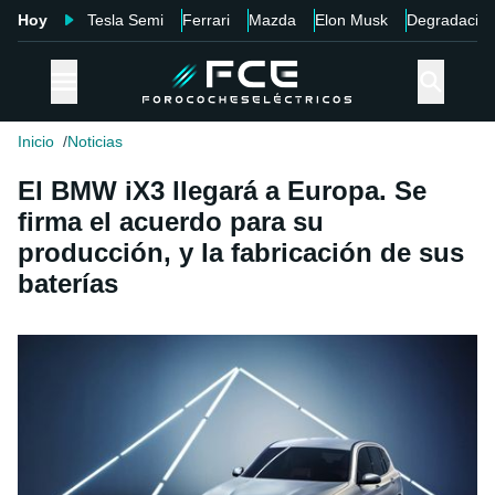
Hoy
Tesla Semi
Ferrari
Mazda
Elon Musk
Degradació
Inicio
Noticias
El BMW iX3 llegará a Europa. Se
firma el acuerdo para su
producción, y la fabricación de sus
baterías