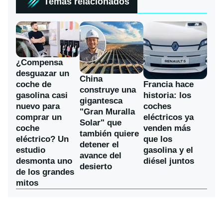
Temas relacionados
¿Compensa
desguazar un
China
coche de
Francia hace
construye una
gasolina casi
historia: los
gigantesca
nuevo para
coches
"Gran Muralla
comprar un
eléctricos ya
Solar" que
coche
venden más
también quiere
eléctrico? Un
que los
detener el
estudio
gasolina y el
avance del
desmonta uno
diésel juntos
desierto
de los grandes
mitos