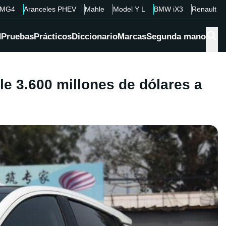
MG4
Aranceles PHEV
Mahle
Model Y L
BMW iX3
Renault 4
d
Pruebas
Prácticos
Diccionario
Marcas
Segunda mano
le 3.600 millones de dólares a