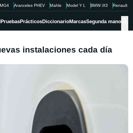
MG4
Aranceles PHEV
Mahle
Model Y L
BMW iX3
Renault 4
d
Pruebas
Prácticos
Diccionario
Marcas
Segunda mano
evas instalaciones cada día