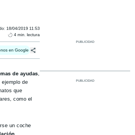
do
:
18/04/2019 11:53
4
min. lectura
enos en Google
emas de ayudas
,
l ejemplo de
matos que
lares, como el
arse un coche
lación