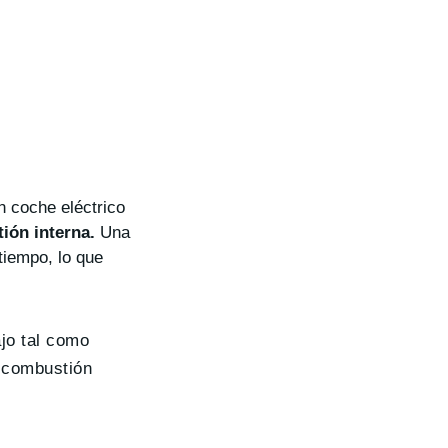
n coche eléctrico
ión interna.
Una
tiempo, lo que
jo tal como
e combustión