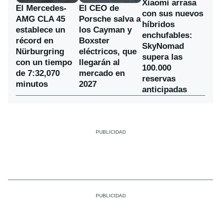
Xiaomi arrasa
El Mercedes-
El CEO de
con sus nuevos
AMG CLA 45
Porsche salva a
híbridos
establece un
los Cayman y
enchufables:
récord en
Boxster
SkyNomad
Nürburgring
eléctricos, que
supera las
con un tiempo
llegarán al
100.000
de 7:32,070
mercado en
reservas
minutos
2027
anticipadas