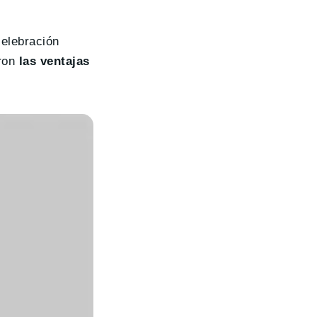
celebración
eron
las ventajas