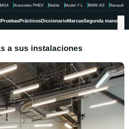
MG4
Aranceles PHEV
Mahle
Model Y L
BMW iX3
Renault 4
d
Pruebas
Prácticos
Diccionario
Marcas
Segunda mano
as a sus instalaciones