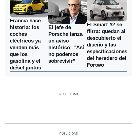
Francia hace
El Smart #2 se
historia: los
El jefe de
filtra: quedan al
coches
Porsche lanza
descubierto el
eléctricos ya
un aviso
diseño y las
venden más
histórico: “Así
especificaciones
que los
no podemos
del heredero del
gasolina y el
sobrevivir”
Fortwo
diésel juntos