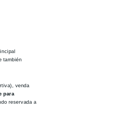
incipal
e también
tiva), venda
e para
ndo reservada a