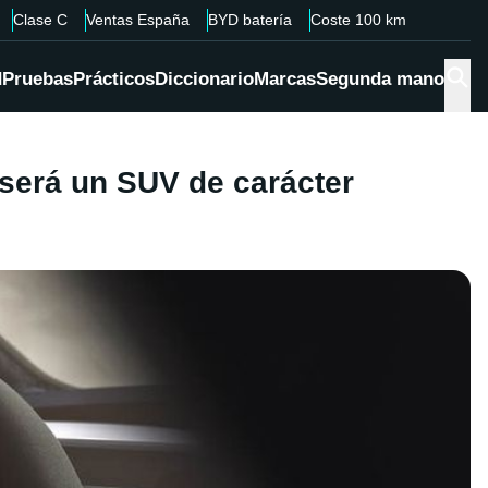
Clase C
Ventas España
BYD batería
Coste 100 km
d
Pruebas
Prácticos
Diccionario
Marcas
Segunda mano
 será un SUV de carácter