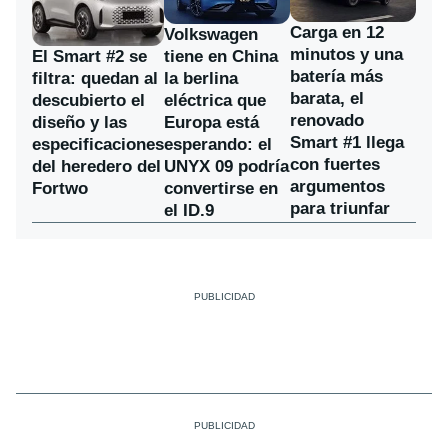
Carga en 12
Volkswagen
minutos y una
El Smart #2 se
tiene en China
batería más
filtra: quedan al
la berlina
barata, el
descubierto el
eléctrica que
renovado
diseño y las
Europa está
Smart #1 llega
especificaciones
esperando: el
con fuertes
del heredero del
UNYX 09 podría
argumentos
Fortwo
convertirse en
para triunfar
el ID.9