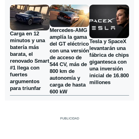
Mercedes-AMG
Carga en 12
amplía la gama
minutos y una
Tesla y SpaceX
del GT eléctrico
batería más
levantarán una
con una versión
barata, el
fábrica de chips
de acceso de
renovado Smart
gigantesca con
544 CV, más de
#1 llega con
una inversión
800 km de
fuertes
inicial de 16.800
autonomía y
argumentos
millones
carga de hasta
para triunfar
600 kW