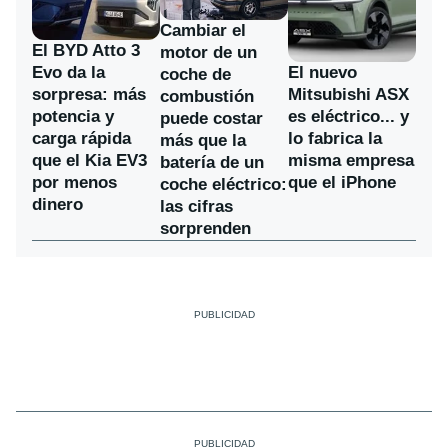
Cambiar el
El BYD Atto 3
motor de un
Evo da la
El nuevo
coche de
sorpresa: más
Mitsubishi ASX
combustión
potencia y
es eléctrico... y
puede costar
carga rápida
lo fabrica la
más que la
que el Kia EV3
misma empresa
batería de un
por menos
que el iPhone
coche eléctrico:
dinero
las cifras
sorprenden