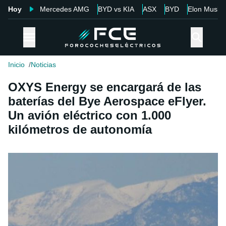
Hoy
Mercedes AMG
BYD vs KIA
ASX
BYD
Elon Musk
Inicio
Noticias
OXYS Energy se encargará de las
baterías del Bye Aerospace eFlyer.
Un avión eléctrico con 1.000
kilómetros de autonomía