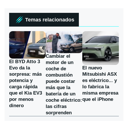
Temas relacionados
Cambiar el
El BYD Atto 3
motor de un
Evo da la
El nuevo
coche de
sorpresa: más
Mitsubishi ASX
combustión
potencia y
es eléctrico... y
puede costar
carga rápida
lo fabrica la
más que la
que el Kia EV3
misma empresa
batería de un
por menos
que el iPhone
coche eléctrico:
dinero
las cifras
sorprenden