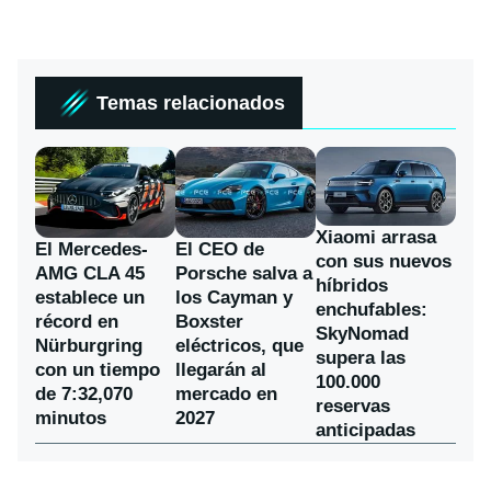
Temas relacionados
Xiaomi arrasa
El Mercedes-
El CEO de
con sus nuevos
AMG CLA 45
Porsche salva a
híbridos
establece un
los Cayman y
enchufables:
récord en
Boxster
SkyNomad
Nürburgring
eléctricos, que
supera las
con un tiempo
llegarán al
100.000
de 7:32,070
mercado en
reservas
minutos
2027
anticipadas