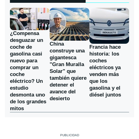
¿Compensa
desguazar un
China
coche de
Francia hace
construye una
gasolina casi
historia: los
gigantesca
nuevo para
coches
"Gran Muralla
comprar un
eléctricos ya
Solar" que
coche
venden más
también quiere
eléctrico? Un
que los
detener el
estudio
gasolina y el
avance del
desmonta uno
diésel juntos
desierto
de los grandes
mitos